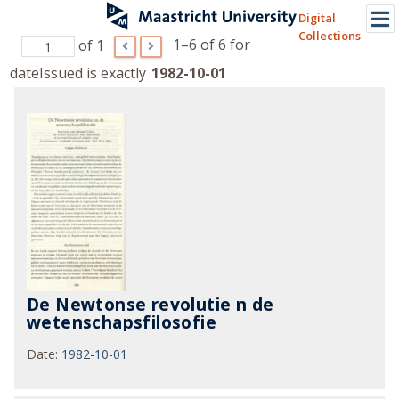
Digital
Collections
1–6 of 6
for
of 1
dateIssued is exactly
1982-10-01
De Newtonse revolutie n de
wetenschapsfilosofie
Date
:
1982-10-01