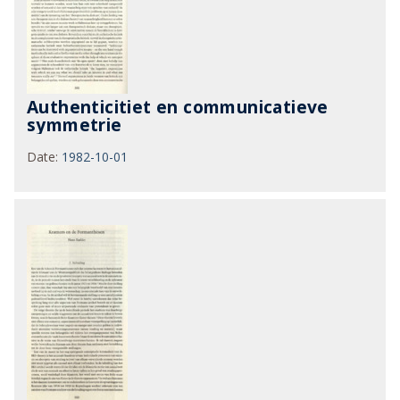
Authenticitiet en communicatieve
symmetrie
Date
:
1982-10-01