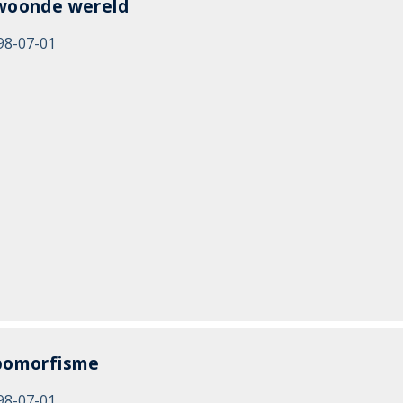
woonde wereld
98-07-01
pomorfisme
98-07-01