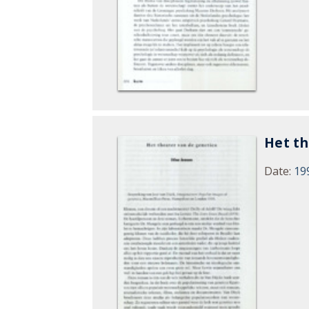
Het th
Date
:
19