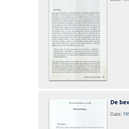
De be
Date
:
19