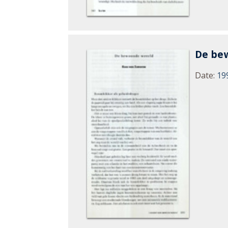
De be
Date
:
19