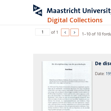
Digital Collections
of 1
1–10 of 10
for
d
De dis
Date
:
19