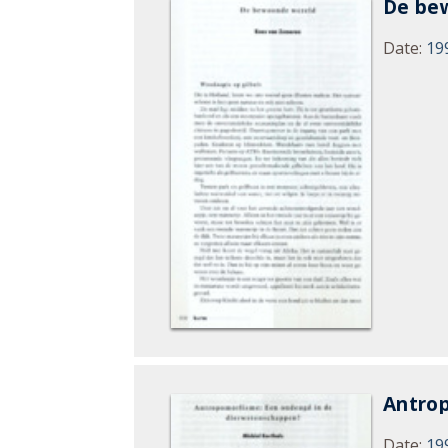
De be
Date
:
19
Antro
Date
:
19