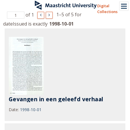
Digital
Collections
1–5 of 5
for
of 1
dateIssued is exactly
1998-10-01
Gevangen in een geleefd verhaal
Date
:
1998-10-01