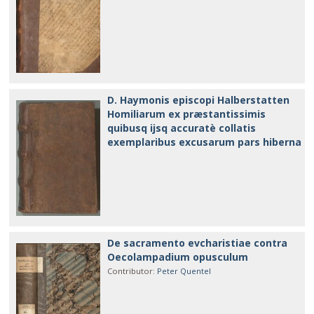
D. Haymonis episcopi Halberstatten
Homiliarum ex præstantissimis
quibusq ijsq accuratè collatis
exemplaribus excusarum pars hiberna
De sacramento evcharistiae contra
Oecolampadium opusculum
Contributor
:
Peter Quentel