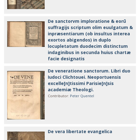
De sanctorvm imploratione & eorū
suffragijs scriptum olim euulgatum &
inpræsentiarum (ob insultus interea
exortos abigendos) in duplo
locupletatum duodecim distinctum
indaginibus in secunda huius chartæ
facie designatis
De veneratione sanctorum. Libri duo
Iudoci Clichtouei. Neoportuensis
excelle[n]tissimi Parisie[n]sis
academiæ Theologi.
Contributor
:
Peter Quentel
De vera libertate evangelica