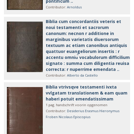
pontificum ..
Contributor
:
Arnoldus
Biblia cum concordantiis veteris et
noui testamenti et sacrorum
canonum: necnon r additione in
marginibus varietatis diuersorum
textuum ac etiam canonibus antiquis
quattuor euangeliorum insertis : r
accentu omniu︢ vocabulorum difficilium
signato : summa cum diligentia reuisa
correcta: r nuperrime emendata ..
Contributor
:
Alberto da Castello
Biblia vtrivsqve testamenti ivxta
vvlgatam translationem & eam quam
haberi potuit emendatissimam
1 pag. handschrift voorin opgenomen
Contributor
:
Desiderius Erasmus
Hieronymus
Froben
Nicolaus Episcopius