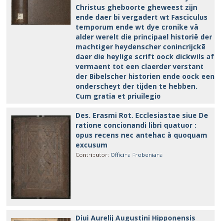
Christus gheboorte gheweest zijn
ende daer bi vergadert wt Fasciculus
temporum ende wt dye cronike vā
alder werelt die principael historiē der
machtiger heydenscher conincrijckē
daer die heylige scrift oock dickwils af
vermaent tot een claerder verstant
der Bibelscher historien ende oock een
onderscheyt der tijden te hebben.
Cum gratia et priuilegio
Des. Erasmi Rot. Ecclesiastae siue De
ratione concionandi libri quatuor :
opus recens nec antehac à quoquam
excusum
Contributor
:
Officina Frobeniana
Diui Aurelij Augustini Hipponensis