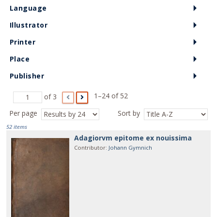
Language
Illustrator
Printer
Place
Publisher
1–24 of 52
of 3
Per page
Sort by
52 items
Adagiorvm epitome ex nouissima
Contributor
:
Johann Gymnich