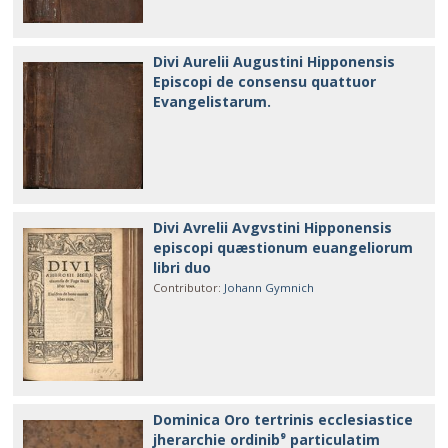
Divi Aurelii Augustini Hipponensis
Episcopi de consensu quattuor
Evangelistarum.
Divi Avrelii Avgvstini Hipponensis
episcopi quæstionum euangeliorum
libri duo
Contributor
:
Johann Gymnich
Dominica Oro tertrinis ecclesiastice
jherarchie ordinib⁹ particulatim