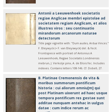
Antonii a Leeuwenhoek societatis
regiae Anglicae membri epistolae ad
societatem regiam Anglicam, et alios
illustres viros : seu continuatio
mirandorum arcanorum naturae
detectorum
Title page vignette with: "Dum audes, Ardua Vinces."
F. Bleywyck (= F. van Bleyswyck) del. & fecit.
Frontispiece with portrait of Antonius A
Leeuwenhoek, Regiae Societatis Londinensis
mebrun, J. Verkolje pinx, A. de Blois fec. Includes
indexes. Contains letters 108-146. Cf. Dobell, 27.
B. Platinae Cremonensis de vita &
moribus summorum pontificum
historia : cui aliorum omniu[m] qui
post Platinam uixerunt ad haec usque
tempora pontificum res gestae sunt
additae nunquam antehac in uulgus
datae : cum indice rerum ac