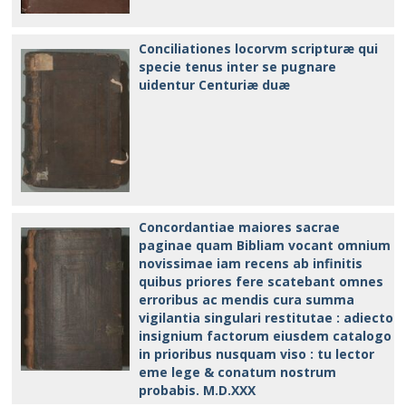
Conciliationes locorvm scripturæ qui
specie tenus inter se pugnare
uidentur Centuriæ duæ
Concordantiae maiores sacrae
paginae quam Bibliam vocant omnium
novissimae iam recens ab infinitis
quibus priores fere scatebant omnes
erroribus ac mendis cura summa
vigilantia singulari restitutae : adiecto
insignium factorum eiusdem catalogo
in prioribus nusquam viso : tu lector
eme lege & conatum nostrum
probabis. M.D.XXX