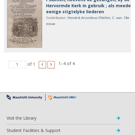
Hervormde Kerk in gebruik ; als meede
eenige stigtelyke liederen
Contributor
:
Hendrik Arondeus
Ollefen, C. van, 18e
eeuw
1–4 of 4
of 1
Visit the Library
Student Facilities & Support