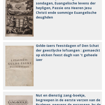
sondagen, Euangelische levens der
heyligen, Passie ons Heeren Jesu
Christi ende sommige Euangelische
deughden
Gvlde-Iaers feestdagen of Den Schat
der geestlycke lofsangen : gemaeckt
op elcken feest dagh van 't geheele
iaer
Nut en dienstig zang-boekje,
begreepen in de eerste verzen van de
Psalmen, neevens de gezangen, by de