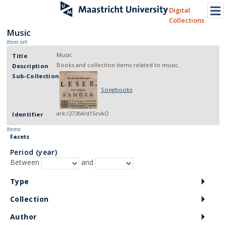
Digital
Collections
Music
Item set
Music
Title
Books and collection items related to music.
Description
Sub-Collection
Songbooks
ark:/27364/d15cvkO
Identifier
Items
Facets
Period (year)
Between
and
Type
Collection
Author