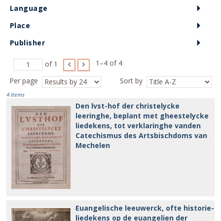
Language
Place
Publisher
1–4 of 4
of 1
Per page
Sort by
4 items
Den lvst-hof der christelycke
leeringhe, beplant met gheestelycke
liedekens, tot verklaringhe vanden
Catechismus des Artsbischdoms van
Mechelen
Euangelische leeuwerck, ofte historie-
liedekens op de euangelien der