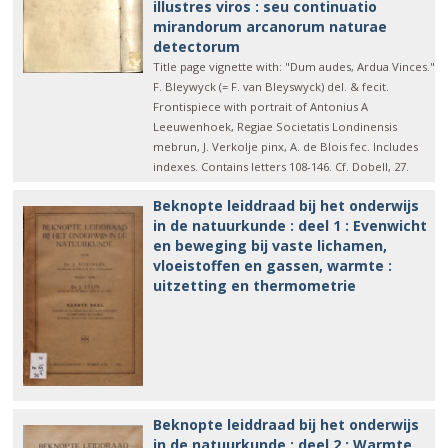
illustres viros : seu continuatio
mirandorum arcanorum naturae
detectorum
Title page vignette with: "Dum audes, Ardua Vinces."
F. Bleywyck (= F. van Bleyswyck) del. & fecit.
Frontispiece with portrait of Antonius A
Leeuwenhoek, Regiae Societatis Londinensis
mebrun, J. Verkolje pinx, A. de Blois fec. Includes
indexes. Contains letters 108-146. Cf. Dobell, 27.
Beknopte leiddraad bij het onderwijs
in de natuurkunde : deel 1 : Evenwicht
en beweging bij vaste lichamen,
vloeistoffen en gassen, warmte :
uitzetting en thermometrie
Beknopte leiddraad bij het onderwijs
in de natuurkunde : deel 2 : Warmte