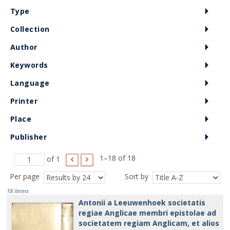
Type
Collection
Author
Keywords
Language
Printer
Place
Publisher
1–18 of 18
of 1
Per page
Sort by
18 items
Antonii a Leeuwenhoek societatis
regiae Anglicae membri epistolae ad
societatem regiam Anglicam, et alios