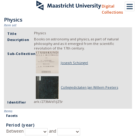
Digital
Collections
Physics
Item set
Physics
Title
Books on astronomy and physics, as part of natural
Description
philosophy and as it emerged from the scientific
revolution of the 17th century.
Sub-Collection
Joseph Schüngel
Collegedictaten Jan Willem Peeters
ark:/27364/d1iJZ5r
Identifier
Items
Facets
Period (year)
Between
and