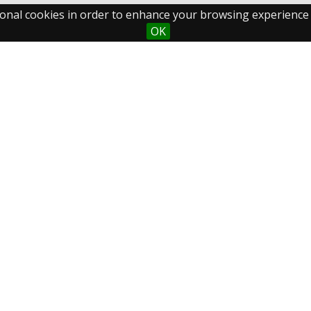
ark:/27364/d1KBfXq
ctional cookies in order to enhance your browsing experience
OK
Maastricht University
Fo
Library
Postal Address
P.O.Box 616
6200 MD Maastricht