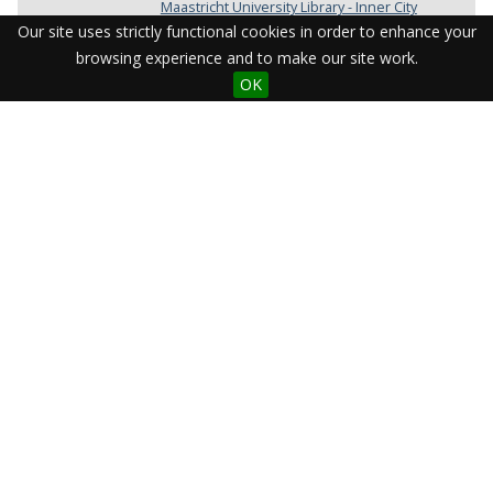
Maastricht University Library - Inner City
Library
Our site uses strictly functional cookies in order to enhance your
Worldcat
Link to
browsing experience and to make our site work.
CC-BY 4.0
License
OK
Maastricht University Library
Provider
ark:/27364/d1IIXGG
Identifier
Item sets
Joseph Schüngel
Pedagogy
Physics
Visit the Library
Student Facilities & Support
Teaching staff support
Research Support